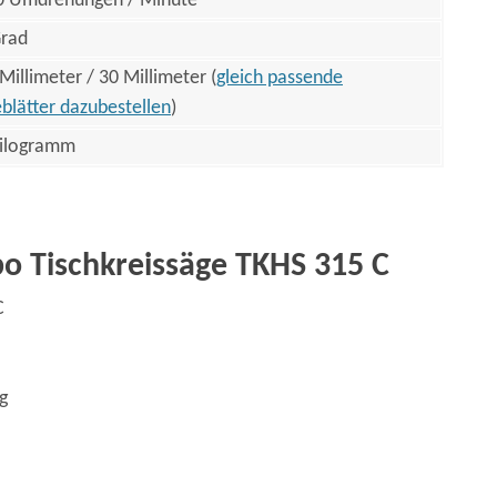
0 Umdrehungen / Minute
Grad
Millimeter / 30 Millimeter (
gleich passende
blätter dazubestellen
)
Kilogramm
o Tischkreissäge TKHS 315 C
C
ig