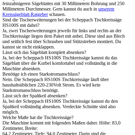
feinzahnigeren Sägeblattes mit 30 Millimetern Bohrung und 250
Millimetern Durchmesser. Gern kannst du auch in
unserem
Kreissägeblatt-Ratgeber
schauen.
Sind die Tischerweiterungen bei der Scheppach Tischkreissäge
HS100S mit dabei?
Ja, zwei Tischerweiterungen jeweils für links und rechts an der
Tischkreissäge liegen dem Paket mit anbei. Diese sind aus Blech
und seitlich fest über Schrauben und Stützstreben montiert. Du
kannst sie nicht einklappen.
Lässt sich das Sägeblatt komplett absenken?
Ja, bei der Scheppach HS100S Tischkreissäge kannst du das
Sägeblatt über die Kurbel komfortabel und vollständig in die
Maschine absenken.
Benötige ich einen Starkstromanschluss?
Nein. Die Scheppach HS100S Tischkreissäge läuft über
haushaltsüblichen 220-230Volt Strom. Es wird kein
Starkstromanschluss benötigt.
Lässt sich der Spaltkeil absenken?
Ja, bei der Scheppach HS100S Tischkreissäge kannst du den
Spaltkeil vollständig absenken. Verdeckte Schnitte sind also
möglich.
Welche Maße hat die Tischkreissäge?
Die Maschine kommt mit folgenden Maßen daher. Höhe: 83,0
Zentimeter, Breite:
64,2 Zentimeter, Tiefe: 94,0 Zentimeter. Darin sind die