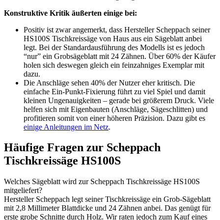
Konstruktive Kritik äußerten einige bei:
Positiv ist zwar angemerkt, dass Hersteller Scheppach seiner
HS100S Tischkreissäge von Haus aus ein Sägeblatt anbei
legt. Bei der Standardausführung des Modells ist es jedoch
“nur” ein Grobsägeblatt mit 24 Zähnen. Über 60% der Käufer
holen sich deswegen gleich ein feinzahniges Exemplar mit
dazu.
Die Anschläge sehen 40% der Nutzer eher kritisch. Die
einfache Ein-Punkt-Fixierung führt zu viel Spiel und damit
kleinen Ungenauigkeiten – gerade bei größerem Druck. Viele
helfen sich mit Eigenbauten (Anschläge, Sägeschlitten) und
profitieren somit von einer höheren Präzision. Dazu gibt es
einige Anleitungen im Netz
.
Häufige Fragen zur Scheppach
Tischkreissäge HS100S
Welches Sägeblatt wird zur Scheppach Tischkreissäge HS100S
mitgeliefert?
Hersteller Scheppach legt seiner Tischkreissäge ein Grob-Sägeblatt
mit 2,8 Millimeter Blattdicke und 24 Zähnen anbei. Das genügt für
erste grobe Schnitte durch Holz. Wir raten jedoch zum Kauf eines