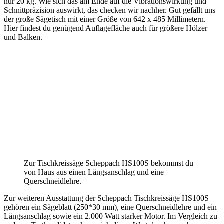
nur 20 kg. Wie sich das am Ende auf die Vibrationswirkung und
Schnittpräzision auswirkt, das checken wir nachher. Gut gefällt uns
der große Sägetisch mit einer Größe von 642 x 485 Millimetern.
Hier findest du genügend Auflagefläche auch für größere Hölzer
und Balken.
Zur Tischkreissäge Scheppach HS100S bekommst du
von Haus aus einen Längsanschlag und eine
Querschneidlehre.
Zur weiteren Ausstattung der Scheppach Tischkreissäge HS100S
gehören ein Sägeblatt (250*30 mm), eine Querschneidlehre und ein
Längsanschlag sowie ein 2.000 Watt starker Motor. Im Vergleich zu