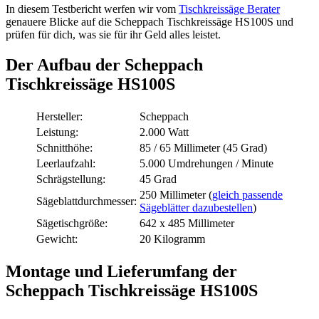
In diesem Testbericht werfen wir vom
Tischkreissäge Berater
genauere Blicke auf die Scheppach Tischkreissäge HS100S und
prüfen für dich, was sie für ihr Geld alles leistet.
Der Aufbau der Scheppach
Tischkreissäge HS100S
Hersteller:
Scheppach
Leistung:
2.000 Watt
Schnitthöhe:
85 / 65 Millimeter (45 Grad)
Leerlaufzahl:
5.000 Umdrehungen / Minute
Schrägstellung:
45 Grad
250 Millimeter (
gleich passende
Sägeblattdurchmesser:
Sägeblätter dazubestellen
)
Sägetischgröße:
642 x 485 Millimeter
Gewicht:
20 Kilogramm
Montage und Lieferumfang der
Scheppach Tischkreissäge HS100S