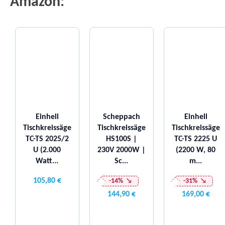
Amazon:
Einhell
Scheppach
Einhell
Tischkreissäge
Tischkreissäge
Tischkreissäge
TC-TS 2025/2
HS100S |
TC-TS 2225 U
U (2.000
230V 2000W |
(2200 W, 80
Watt...
Sc...
m...
105,80 €
-14%
-31%
144,90 €
169,00 €